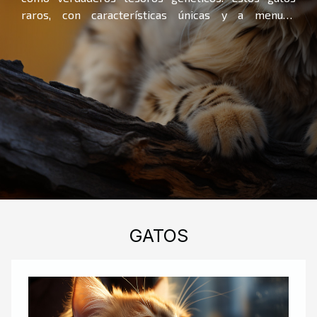
raros, con características únicas y a menudo
desconocidas para el gran público, son el tema
central de nuestro descubrimiento hoy. ¿Alguna vez
ha oído hablar de felinos con orejas rizadas o colas
pomposas? ¿O de gatos cuyo pelaje parece desafiar
las leyes de la naturaleza? En este artículo, le
invitamos a explorar un mundo poco conocido, donde
la rareza y la maravilla van de la mano. Siga leyendo
para desentrañar los secretos de las razas de gatos
más raras del mundo y prepárese para quedar
asombrado por la diversidad que la naturaleza...
GATOS